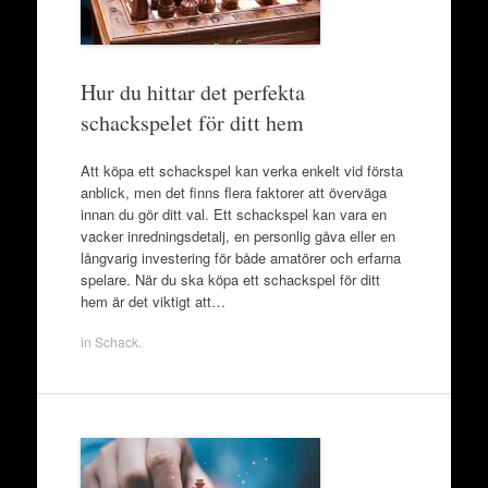
Hur du hittar det perfekta
schackspelet för ditt hem
Att köpa ett schackspel kan verka enkelt vid första
anblick, men det finns flera faktorer att överväga
innan du gör ditt val. Ett schackspel kan vara en
vacker inredningsdetalj, en personlig gåva eller en
långvarig investering för både amatörer och erfarna
spelare. När du ska köpa ett schackspel för ditt
hem är det viktigt att…
in
Schack
.