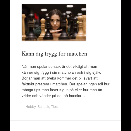
Känn dig trygg för matchen
När man spelar schack är det viktigt att man
känner sig trygg i sin matchplan och i sig själv.
Börjar man att tveka kommer det bli svårt att
faktiskt prestera i matchen. Det spelar ingen roll hur
många tips man läser sig in på eller hur man än
vrider och vänder på det så handlar…
in
Hobby
,
Schack
,
Tips
.