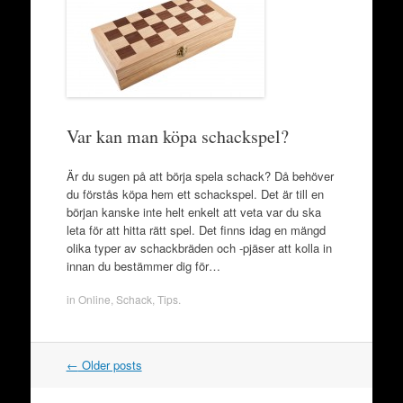
Var kan man köpa schackspel?
Är du sugen på att börja spela schack? Då behöver
du förstås köpa hem ett schackspel. Det är till en
början kanske inte helt enkelt att veta var du ska
leta för att hitta rätt spel. Det finns idag en mängd
olika typer av schackbräden och -pjäser att kolla in
innan du bestämmer dig för…
in
Online
,
Schack
,
Tips
.
←
Older posts
Post navigation