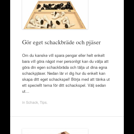
Gör eget schackbräde och pjäser
Om du kanske vill spara pengar eller helt enkelt
bara vill göra något mer personligt kan du välja att
göra din egen schackbräda och tälja ut dina egna
schackpjäser. Nedan lär vi dig hur du enkelt kan
skapa ditt eget schackspel! Börja med att tänka ut
ett speciellt tema för ditt schackspel. Välj sedan
ut…
in
Schack
,
Tips
.